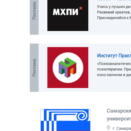
Реклама
Учись у лучших ди
Развивай креатив
Присоединяйся к 
Институт Прак
Реклама
«Психоаналитичес
психотерапии. Пра
очно-заочном и д
Самарски
универси
г. Самар