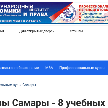
Да
Нет
тьи
Дни открытых дверей
Отзывы
ительное образование
МБА
Профессиональные курсы
ельные вузы Самары
зы Самары - 8 учебных