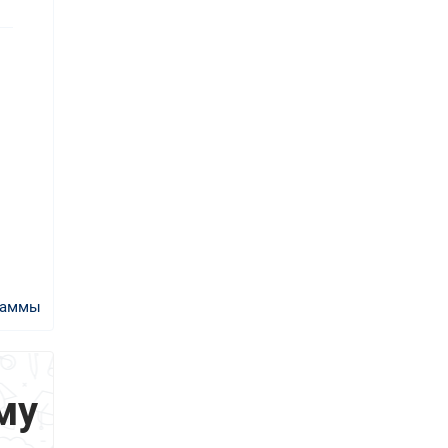
раммы
му