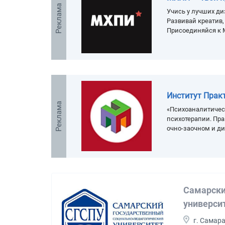
Реклама
Учись у лучших ди
Развивай креатив
Присоединяйся к 
Институт Прак
Реклама
«Психоаналитичес
психотерапии. Пра
очно-заочном и д
Самарски
универси
г. Самар